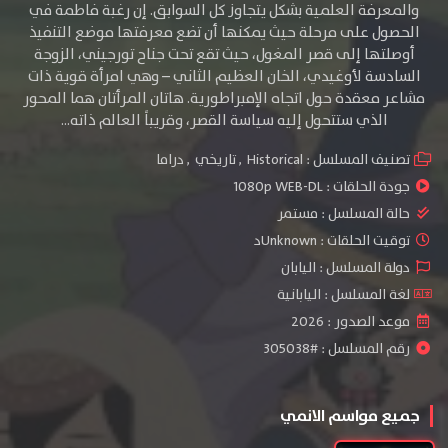
والمعرفة العلمية بشكل يتجاوز كل السوابق. إن رغبة فاطمة في
الحصول على مرحلة حيث يمكنها أن تضع معرفتها موضع التنفيذ
أوصلتها إلى قصر المغول، حيث تقع تحت جناح تورجيني، الزوجة
السادسة لأوغيدي، الخان العظيم الثاني – وهي امرأة قوية ذات
مشاعر معقدة حول اتجاه الإمبراطورية. هاتان المرأتان هما المحور
الذي ستتحول إليه سياسة القصر، وقريباً العالم ذاته…
تصنيف المسلسل :
Historical
,
تاريخي
,
دراما
جودة الحلقات :
1080p WEB-DL
حالة المسلسل :
مستمر
توقيت الحلقات : Unknownد
دولة المسلسل : اليابان
لغة المسلسل : اليابانية
موعد الصدور : 2026
رقم المسلسل : #305038
جميع مواسم الانمي