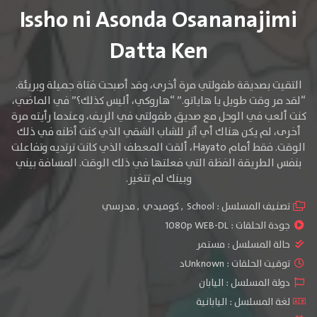
Issho ni Asonda Osananajimi
Datta Ken
التقيت بصديقة طفولتي مرة أخرى، وقد أصبحت فتاة جميلة وبريئة.
“لقد مر وقت طويل يا هاياتو.” “هاروكي، أليس كذلك؟” في الماضي،
كنت ألعب في الوحل مع صديق طفولتي في الريف، وعندما رأيته مرة
أخرى، لم يكن هناك أي أثر للشاب الشقي الذي كنت أظنه في ذلك
الوقت. فقط أمام Hayato، ألقت المعطف الذي كانت ترتديه وتفاعلت
بنفس الطريقة الفظة التي فعلتها في ذلك الوقت. المسافة بيني
وبينك لم تتغير.
تصنيف المسلسل :
School
,
كوميدي
,
مدرسي
جودة الحلقات :
1080p WEB-DL
حالة المسلسل :
مستمر
توقيت الحلقات : Unknownد
دولة المسلسل : اليابان
لغة المسلسل : اليابانية