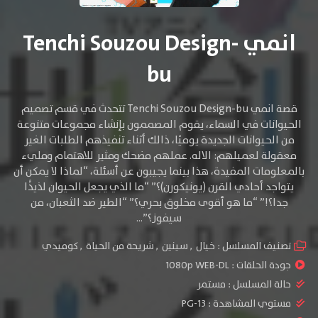
انمي Tenchi Souzou Design-
bu
قصة انمي Tenchi Souzou Design-bu تتحدث في قسم تصميم
الحيوانات في السماء، يقوم المصممون بإنشاء مجموعات متنوعة
من الحيوانات الجديدة يوميًا، ذالك أثناء تنفيذهم الطلبات الغير
معقولة لعميلهم: الاله. عملهم مضحك ومثير للاهتمام ومليء
بالمعلومات المفيدة، هذا بينما يجيبون عن أسئلة، “لماذا لا يمكن أن
يتواجد أحادي القرن (يونيكورن)؟” “ما الذي يجعل الحيوان لذيذًا
جدا؟!” “ما هو أقوى مخلوق بحري؟” “الطير ضد الثعبان، من
سيفوز؟”…
تصنيف المسلسل :
خيال
,
سينين
,
شريحة من الحياة
,
كوميدي
جودة الحلقات :
1080p WEB-DL
حالة المسلسل :
مستمر
مستوي المشاهدة :
PG-13