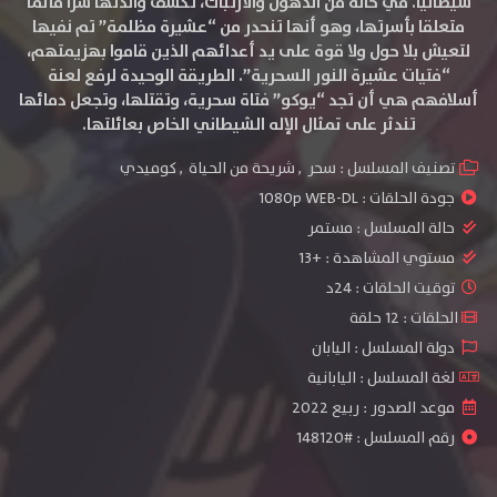
شيطانيًا. في حالة من الذهول والارتباك، تكشف والدتها سرًا قاتما
متعلقا بأسرتها، وهو أنها تنحدر من “عشيرة مظلمة” تم نفيها
لتعيش بلا حول ولا قوة على يد أعدائهم الذين قاموا بهزيمتهم،
“فتيات عشيرة النور السحرية”. الطريقة الوحيدة لرفع لعنة
أسلافهم هي أن تجد “يوكو” فتاة سحرية، وتقتلها، وتجعل دمائها
تندثر على تمثال الإله الشيطاني الخاص بعائلتها.
تصنيف المسلسل :
سحر
,
شريحة من الحياة
,
كوميدي
جودة الحلقات :
1080p WEB-DL
حالة المسلسل :
مستمر
مستوي المشاهدة :
+13
توقيت الحلقات : 24د
الحلقات : 12 حلقة
دولة المسلسل : اليابان
لغة المسلسل : اليابانية
موعد الصدور : ربيع 2022
رقم المسلسل : #148120