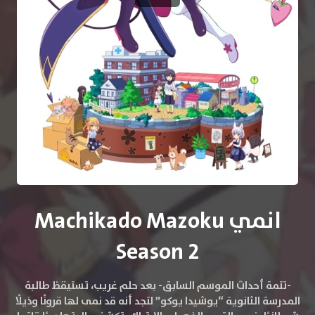
انمي Machikado Mazoku
Season 2
-تتمة أحداث الموسم السابق- بعد حلم غريب، تستيقظ طالبة
المدرسة الثانوية “يوشيدا يوكو” لتجد أنه قد نمى لها قرونًا وذيلًا