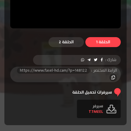
الحلقة 1
الحلقة 2
شارك :
الرابط المختصر :
https://www.fasel-hd.cam/?p=148122
سيرفرات تحميل الحلقة
سيرفر
T7MEEL