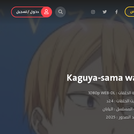
س
دخول / تسجيل
الحلقات :
1080p WEB-DL
الحلقات : 24د
المسلسل : اليابان
لصدور : 2025