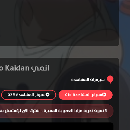
انمي Kaguya-sama wa Kokurasetai: Otona e no Kaidan – الحلقة 1
سيرفرات المشاهدة
سيرفر المشاهدة #01
سيرفر المشاهدة #02
لا تفوت تجربة مزايا العضوية المميزة ، اشترك الان للإستمتاع ب