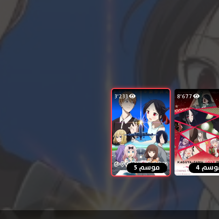
3٬233
8٬677
وسم 4
موسم 5