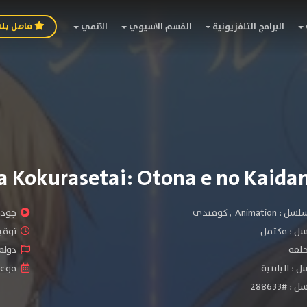
فاصل بل
البرامج التلفزيونية
القسم الاسيوي
الأنمي
سلسل :
Animation
,
كوميدي
جودة 
سل :
مكتمل
توقيت 
دولة 
 : اليابنية
موعد ا
#288633