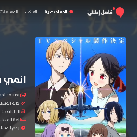
المضاف حديثا
الأفلام
المسلسلات
انمي Kaguya-sama wa Kokurasetai: Otona e no Kaidan
تصنيف الم
حالة المسل
الحلقات : 2 حلقة
لغة المسلسل
رقم المسلسل : 