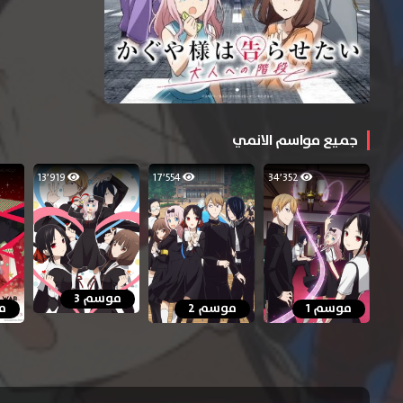
جميع مواسم الانمي
13٬919
17٬554
34٬352
موسم 3
موسم 1
موسم 2
م