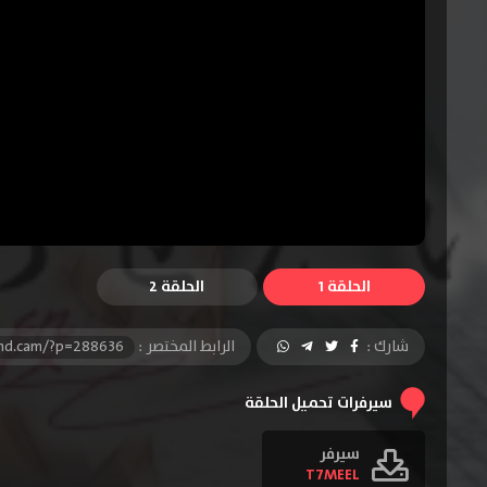
الحلقة 1
الحلقة 2
شارك :
الرابط المختصر :
-hd.cam/?p=288636
سيرفرات تحميل الحلقة
سيرفر
T7MEEL