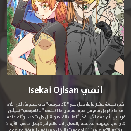
انمي Isekai Ojisan
قبل سبعة عشر عامًا، دخل عم “تاكافومي” في غيبوبة، لكن الآن،
قد عاد كرجل قام من قبره. سرعان ما اكتشف “تاكافومي” شيئين
غريبين. أن عمه الآن يقدّر ألعاب الفيديو قبل كل شيء. وأنه عندما
كان في غيبوبة، تم نقله بالفعل إلى عالم آخر كبطل حامي! الآن، لا
يقتصر الأمر على “تاكافومي” بالبقاء في نفس الغرفة مع عمه