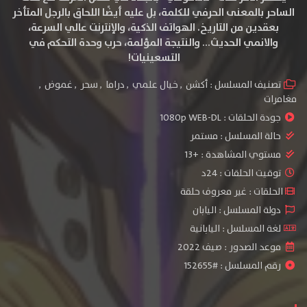
الساحر بالمعنى الحرفي للكلمة، بل عليه أيضًا اللحاق بالرجل المتأخر
بعقدين من التاريخ. الهواتف الذكية، والإنترنت عالي السرعة،
والانمي الحديث… والنتيجة المؤلمة، حرب وحدة التحكم في
التسعينيات!
تصنيف المسلسل :
أكشن
,
خيال علمي
,
دراما
,
سحر
,
غموض
,
مغامرات
جودة الحلقات :
1080p WEB-DL
حالة المسلسل :
مستمر
مستوي المشاهدة :
+13
توقيت الحلقات : 24د
الحلقات : غير معروف حلقة
دولة المسلسل : اليابان
لغة المسلسل : اليابانية
موعد الصدور : صيف 2022
رقم المسلسل : #152655