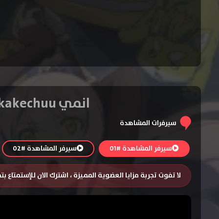
انمي Gaikotsu Kishi-sama Tadaima Isekai e Odekakechuu – الحلقة 1
سيرفرات المشاهدة
سيرفر المشاهدة #01
سيرفر المشاهدة #02
لا تفوت تجربة مزايا العضوية المميزة ، اشترك الان للإستمتاع ب