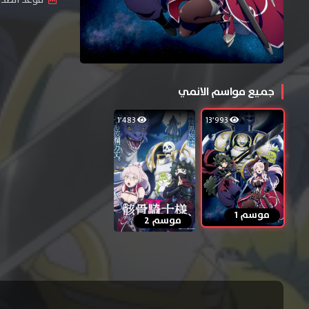
جميع مواسم الانمي
1٬483
13٬993
موسم 1
موسم 2