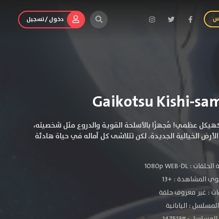
س
دخول / تسجيل
كل عظمي! مُجهزًا بالأسلحة القوية والدروع مثل شخصيته،
أرض الخيالية الجديدة. لكن تتلاشى كل آماله في حياة هادئة
الحلقات :
1080p WEB-DL
ي المشاهدة :
+13
ات : غير معروف حلقة
لمسلسل : اليابانية
مسلسل : #147513