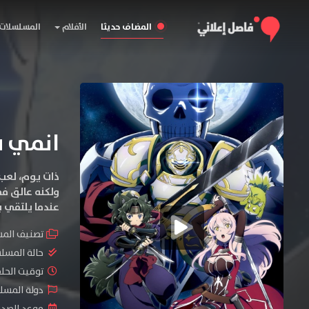
المضاف حديثا
الأفلام
المسلسلات
انمي Gaikotsu Kishi-sama Tadaima Isekai e Odekakechuu
ذات يوم، لعب
ولكنه عالق في
عندما يلتقي ب
تصنيف الم
حالة المسل
توقيت الحلقات 
دولة المسلس
موعد الصدور :