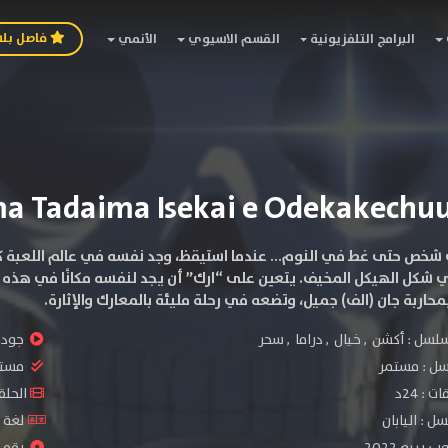
فاصل بل
البرامج التلفزيونية
القسم الاسيوي
الأنمي
 شخص حتى غط في النوم… عندما استيقظ، وجد نفسه في عالم اللعبة كهي
 شكل الهيكل المخيف. يتعين على “ارك” أن يجد لنفسه مكانًا في هذه ال
محاربة جان (الف) جميل، وتضعه في رحلة مليئة بالمعارك والإثارة.
سلسل :
أكشن
,
خيال
,
دراما
,
سحر
جودة 
سل :
مستمر
مستو
: 24د
الحلق
ل : اليابان
لغة ا
 ربيع 2022
رقم ال