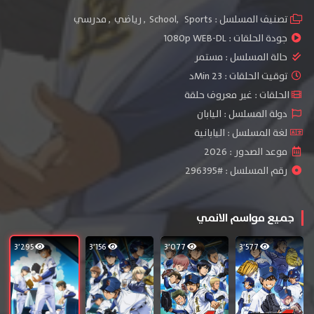
تصنيف المسلسل :
Sports
,
School
,
رياضي
,
مدرسي
جودة الحلقات :
1080p WEB-DL
حالة المسلسل :
مستمر
توقيت الحلقات : 23 Minد
الحلقات : غير معروف حلقة
دولة المسلسل : اليابان
لغة المسلسل : اليابانية
موعد الصدور : 2026
رقم المسلسل : #296395
جميع مواسم الانمي
3٬295
3٬156
3٬077
3٬577