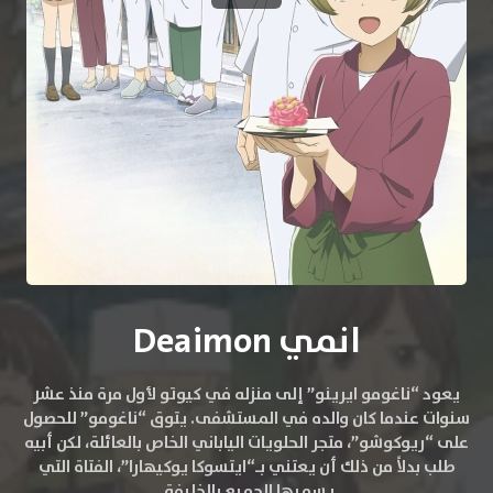
انمي Deaimon
يعود “ناغومو ايرينو” إلى منزله في كيوتو لأول مرة منذ عشر
سنوات عندما كان والده في المستشفى. يتوق “ناغومو” للحصول
على “ريوكوشو”، متجر الحلويات الياباني الخاص بالعائلة، لكن أبيه
طلب بدلاً من ذلك أن يعتني بـ“ايتسوكا يوكيهارا”، الفتاة التي
يسميها الجميع بالخليفة.