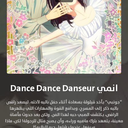
انمي Dance Dance Danseur
“جونبي” يأخد قيلولة بسعادة أثناء حفل باليه لأخته. ليصعد راقص
باليه ذكر إلى المسرح، وبدافع القوة والمهارات التي يظهرها
الراقص، يكتشف الصبي حبه لهذا الفن. ولكن بعد حدوث مأساة
معينة، يتعهد بترك ماضيه وراءه، وأن يصبح مثال للرجولة! لكن، ماذا
سيفعل عندما يشتعل حبه للباليه؟!