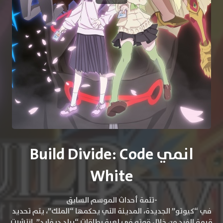
انمي Build Divide: Code
White
-تتمة أحداث الموسم السابق
في “كيوتو” الجديدة، المدينة التي يحكمها “الملك”، يتم تحديد
قيمة الفرد من خلال قوته في لعبة بطاقات “بيلد ديفايد”. انتشرت