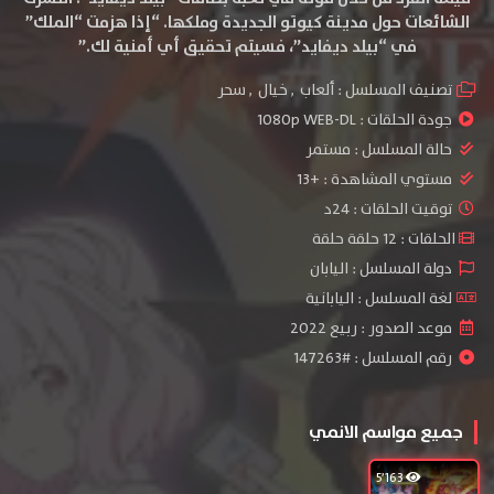
الشائعات حول مدينة كيوتو الجديدة وملكها. “إذا هزمت “الملك”
في “بيلد ديفايد”، فسيتم تحقيق أي أمنية لك.”
تصنيف المسلسل :
ألعاب
,
خيال
,
سحر
جودة الحلقات :
1080p WEB-DL
حالة المسلسل :
مستمر
مستوي المشاهدة :
+13
توقيت الحلقات : 24د
الحلقات : 12 حلقة حلقة
دولة المسلسل : اليابان
لغة المسلسل : اليابانية
موعد الصدور : ربيع 2022
رقم المسلسل : #147263
جميع مواسم الانمي
5٬163