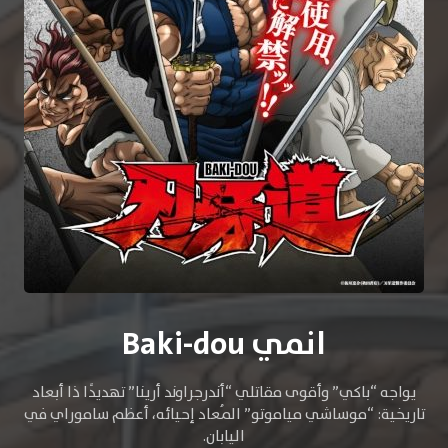
انمي Baki-dou
يواجه “باكي” وأقوى مقاتلي “أندرجراوند أرينا” تهديدًا ذا أبعاد
تاريخية: “موساشي مياموتو” المُعاد إحيائه، أعظم ساموراي في
اليابان.