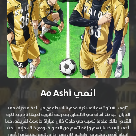
انمي Ao Ashi
“اوي اشيتو” هو لاعب كرة قدم شاب طموح من بلدة منعزلة في
اليابان. تبددت آماله في الالتحاق بمدرسة ثانوية لديها نادٍ جيد لكرة
القدم، ذالك عندما تسبب في حادث خلال مباراة حاسمة لفريقه، مما
أدى إلى خسارتهم وإقصائهم من البطولة. ومع ذلك، فإنه يلفت
انتباه شخص مهم من طوكيو كان في زيارة. كيف ستنتهي الأمور