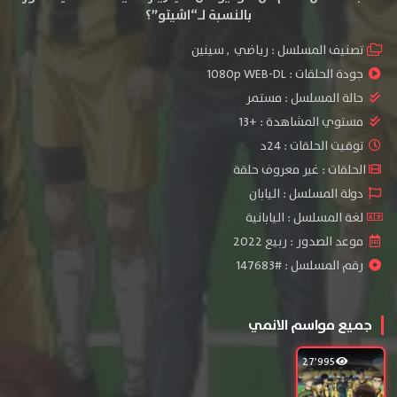
بالنسبة لـ“اشيتو”؟
تصنيف المسلسل :
رياضي
,
سينين
جودة الحلقات :
1080p WEB-DL
حالة المسلسل :
مستمر
مستوي المشاهدة :
+13
توقيت الحلقات : 24د
الحلقات : غير معروف حلقة
دولة المسلسل : اليابان
لغة المسلسل : اليابانية
موعد الصدور : ربيع 2022
رقم المسلسل : #147683
جميع مواسم الانمي
27٬995