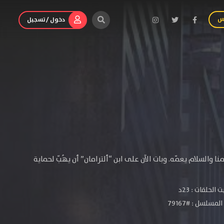
س
دخول / تسجيل
ًا عالمنا والسلام يعمّه. وبات الآن على ابن “ألترامان” أن يهُبّ لحماية
الحلقات : 23د
مسلسل : #79167