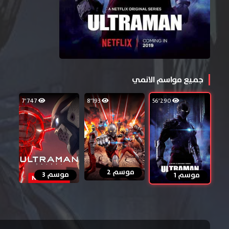
جميع مواسم الانمي
7٬747
8٬193
56٬290
موسم 2
موسم 3
موسم 1