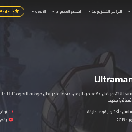
فاصل بل
البرامج التلفزيونية
القسم الاسيوي
الأنمي
قصة أنمي Ultraman تدور قبل عقود من الزمن، عندما غادر بطل موطنه النجوم تارك
فضائيّ جديد.
سلسل :
أكشن
,
قوى خارقة
توقيت 
2019
رقم ال