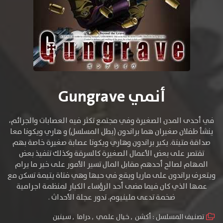
أنمي Gungrave
في أحدى المدن الصغيرة وفي مجتمع تكثر فيه العصابات والجرائم،
ينشأ طفلان صغيران هما براندون (بطل المسلسل) و هاري ويكونا معا
صداقة متينة. يكبر براندون وهاري ويكونا عصابة صغيرة خاصة بهم
تقتصر على بعض الأعمال الصغيرة كالسرقة وكذلك تنفيذ بعض
المهام لصالح أحدهم مقابل المال تسير الأمور على خير ما يرام
ويتعرف براندون على ماريا ويقع في حبها وهي فتاة يتيمة تسكن مع
عمها الذي كان فيما مضى أحد الرؤساء الكبار لمنظمة اجرامية
ضخمة تدعى ملينيوم. تدور عجلة الأحداث .
تصنيف المسلسل :
أكشن
,
خيال علمي
,
دراما
,
سينين