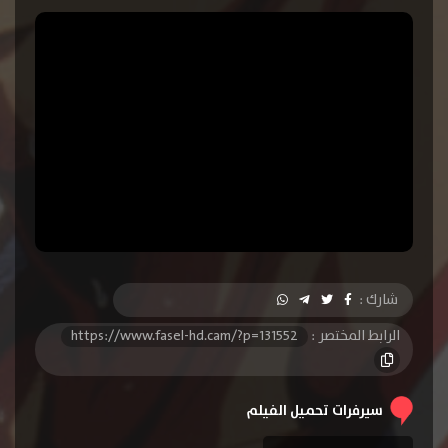
شارك :
الرابط المختصر :
https://www.fasel-hd.cam/?p=131552
سيرفرات تحميل الفيلم