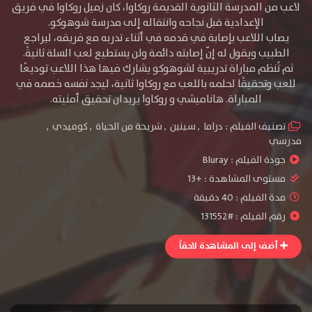
لاعب من المدرسة الثانوية القديمة روكاوا، كان زميل روكاوا في فريق
الإعدادية قبل نجاحه وانتقاله إلى مدرسة شوهوكو.
يصاب اللاعب بإصابة في قدمه في أثناء تدربه مع فريقه، ليراجع
الطبيب ويقول له إنّ إصابته دائمة ولن يستطيع لعب السلة ثانيةً.
ثم تُنظم مباراة تدريبية لشوهوكو يشارك فيها هذا اللاعب توديعًا
للعب وتحقيقًا لحلمه باللعب مع روكاوا ثانية، ليجد نفسه خصمه في
المباراة. هاناميشي و روكاوا يريدان تحقيق أمنيته.
تصنيف الفيلم :
دراما
,
سينين
,
شريحة من الحياة
,
كوميدي
,
مدرسي
جودة الفيلم :
Bluray
مستوى المشاهدة :
+13
مدة الفيلم : 40 دقيقة
رقم الفيلم : #131552
أضف إلى المشاهدة لاحقاً