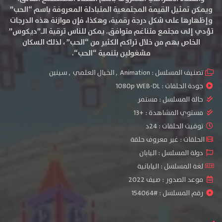
ويمكن تمثيل القيمة المجتمعية المتبادلة المعروفة باسم “الحب”
وإظهارها على شكل درجة رقمية، وهكذا، فإن موازنة هذه الدرجات
تؤدي إلى مجتمع متناغم متوافق. يمكن للناس ترقية الـ”ديكوس”
الخاص بهم من خلال تراكم الكثير من “الحب” ، لذلك السكان
مشغولين بتنمية “الحب“.
تصنيف المسلسل :
Animation
,
الخيال العلمي
,
سينين
جودة الحلقات :
1080p WEB-DL
حالة المسلسل :
مستمر
مستوي المشاهدة :
+13
توقيت الحلقات : 24د
الحلقات : غير معروف حلقة
دولة المسلسل : اليابان
لغة المسلسل : اليابانية
موعد الصدور : صيف 2022
رقم المسلسل : #154064