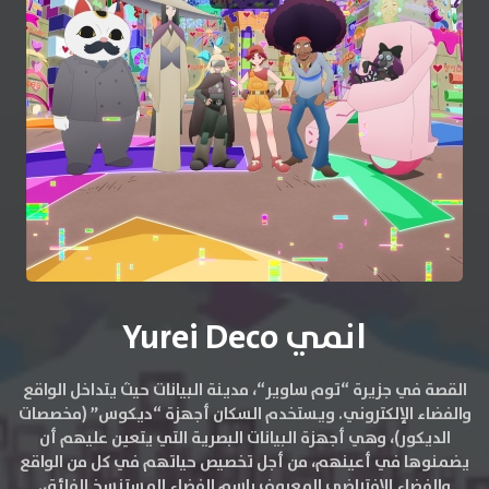
انمي Yurei Deco
القصة في جزيرة “توم ساوير“، مدينة البيانات حيث يتداخل الواقع
والفضاء الإلكتروني. ويستخدم السكان أجهزة “ديكوس” (مخصصات
الديكور)، وهي أجهزة البيانات البصرية التي يتعين عليهم أن
يضمنوها في أعينهم، من أجل تخصيص حياتهم في كل من الواقع
والفضاء الافتراضي المعروف باسم الفضاء المستنسخ الفائق.