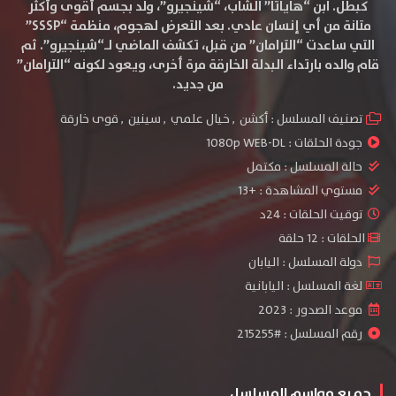
كبطل. ابن “هاياتا” الشاب، “شينجيرو”، ولد بجسم أقوى وأكثر
متانة من أي إنسان عادي. بعد التعرض لهجوم، منظمة “SSSP”
التي ساعدت “الترامان” من قبل، تكشف الماضي لـ“شينجيرو”. ثم
قام والده بارتداء البدلة الخارقة مرة أخرى، ويعود لكونه “الترامان”
من جديد.
تصنيف المسلسل :
أكشن
,
خيال علمي
,
سينين
,
قوى خارقة
جودة الحلقات :
1080p WEB-DL
حالة المسلسل :
مكتمل
مستوي المشاهدة :
+13
توقيت الحلقات : 24د
الحلقات : 12 حلقة
دولة المسلسل : اليابان
لغة المسلسل : اليابانية
موعد الصدور : 2023
رقم المسلسل : #215255
جميع مواسم المسلسل