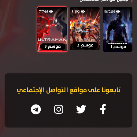
7٬746
8٬192
56٬289
موسم 2
موسم 3
موسم 1
تابعونا على مواقع التواصل الإجتماعي