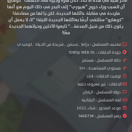
الآخر قليلاً في هذه الأثناء. خلال فترة وجيزة معًا، اكتشفت “كوهارو”
أن السبب وراء خروج “هيوري” إلى البحر في ذلك اليوم هو أنها
مترددة في مقابلة عائلتها الجديدة. لكن يا لها من مصادفة!
“كوهارو” ستلتقي أيضًا بعائلتها الجديدة الليلة! “لا، لا يعقل أن
يكون ذلك من قبيل الصدفة…” تابعوا الأختين وحياتهما الجديدة
معًا!
تصنيف المسلسل :
دراما
,
سينين
,
شريحة من الحياة
,
كوميدي
جودة الحلقات :
1080p WEB-DL
حالة المسلسل :
مستمر
مستوي المشاهدة :
+13
توقيت الحلقات : 24د
الحلقات : غير معروف حلقة
دولة المسلسل : اليابان
لغة المسلسل : اليابانية
موعد الصدور : شتاء 2022
رقم المسلسل : #146873