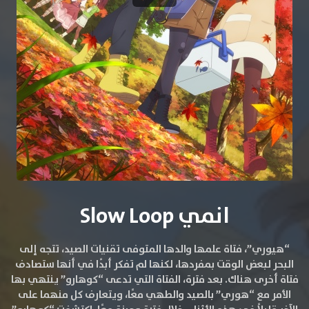
انمي Slow Loop
“هيوري”، فتاة علمها والدها المتوفى تقنيات الصيد، تتجه إلى
البحر لبعض الوقت بمفردها، لكنها لم تفكر أبدًا في أنها ستصادف
فتاة أخرى هناك. بعد فترة، الفتاة التي تدعى “كوهارو”⁠ ينتهي بها
الأمر مع “هوري” بالصيد والطهي معًا، ويتعارف كل منهما على