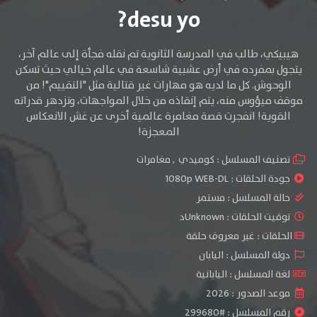
desu yo?
هيبيكي، طالب في المدرسة الثانوية تم نقله فجأة إلى عالم آخر،
يتجول بمفرده في أرض عشبية شاسعة في عالم خيالي حيث تسكن
الوحوش. كل ما لديه هو مهارات غير قتالية مثل "التقييم"! من
موقف ميؤوس منه، يتم إنقاذه من خلال المواجهات، وتزدهر قدراته
القوية! انفجرت قصة مغامرة عالمية أخرى عن غش الانعكاس
المعجزة!
تصنيف المسلسل :
كوميدي
,
مغامرات
جودة الحلقات :
1080p WEB-DL
حالة المسلسل :
مستمر
توقيت الحلقات : Unknownد
الحلقات : غير معروف حلقة
دولة المسلسل : اليابان
لغة المسلسل : اليابانية
موعد الصدور : 2026
رقم المسلسل : #299680