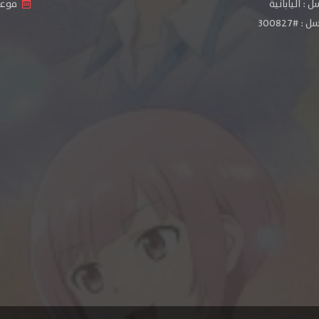
: اليابانية
موعد ا
#300827