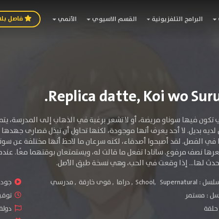
فاصل بل
البرامج التلفزيونية
القسم الاسيوي
الأنمي
ي تكون فيها سوناو مريضة، أو لا تشعر برغبة في الذهاب إلى المدرسة، يتم
لديه بديل. لا أحد يعرف أنها موجودة، لكنها تحاول أن تبذل قصارى جهدها 
 في الفصل. لقد أصبحوا أصدقاء، لكنه سرعان ما لاحظ أنها مختلفة عن سونا
ها نصف مرفوع. سانادا تفعل ما قالت له، ويستمتعان بوقتهما معًا. عندما 
دث لها... إذا وقعت في الحب، وهي نسخة طبق الأصل.
سلسل :
Supernatural
,
School
,
دراما
,
قوى خارقة
,
مدرسي
جودة 
سل :
مستمر
توقيت ا
دولة 