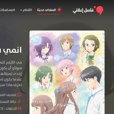
المضاف حديثا
الأفلام
المسلسلات
انمي Replica datte, Koi wo Suru.
في الأيام الت
سوناو أن يكون 
إحدى زميلاتها
عندما يكون شعر
تعرف ماذا سيح
تصنيف الم
حالة المسل
الحلقات : 13 حلقة