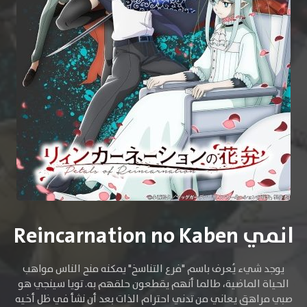
انمي Reincarnation no Kaben
يوجد شيء يُعرف باسم "فرع التناسخ" يمكنه منح الناس مواهب
الحياة الماضية، طالما أنهم يقطعون حلقهم به. تويا سينجي هو
صبي مراهق يعاني من تدني احترام الذات بعد أن نشأ في ظل أخيه