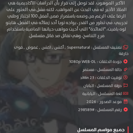
الأكبر الموهوب. لقد توصل إلى قرار بأن الدراسات الأكاديمية هي
الملاذ الأخير له في البحث عن المواهب، لكنه فشل في العثور على
الرضا على الرغم من وضعه باستمرار ضمن أفضل 100 اختبار وطني
تجريبي. في تطور من القدر، يواجه تويا أحد زملائه في الفصل، هايتو
لوه بافيت، "العائدة" التي أحيت مواهب حياتها الماضية باستخدام
فرع التناسخ، وهي تقاتل ضد قاتل متسلسل.
تصنيف المسلسل :
Supernatural
,
أكشن
,
اكشن
,
غموض
,
قوى
خارقة
جودة الحلقات :
1080p WEB-DL
حالة المسلسل :
مستمر
توقيت الحلقات : 23 Minد
دولة المسلسل : اليابان
لغة المسلسل : اليابانية
موعد الصدور : 2026
رقم المسلسل : #298589
جميع مواسم المسلسل