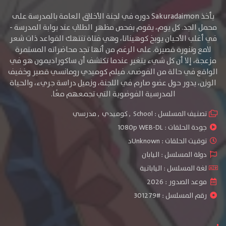
يأخذ Sakuradaimon دوره في لجنة الأخلاق العامة بالمدرسة على
محمل الجد. كل يوم، يقوم بفحص مظهر الطلاب عند بوابة المدرسة -
في أغلب الأحيان يوبخ كوهيناتا، وهي فتاة تنتهك القواعد ذات شعر
لامع وتنورة قصيرة. على الرغم من أنها تجد محاضراته المستمرة
مزعجة، إلا أن كل شيء يتغير عندما تكتشف أن ساكوراديمون هو في
الواقع في حالة من الفوضى. فيلم كوميدي رومانسي قصير وخفيف
الوزن، يدور حول عضو صارم في اللجنة، وزميل دراسة جريء، والحياة
المدرسية الفوضوية التي تجمعهم معًا.
تصنيف المسلسل :
School
,
كوميدي
,
مدرسي
جودة الحلقات :
1080p WEB-DL
توقيت الحلقات : Unknownد
دولة المسلسل : اليابان
لغة المسلسل : اليابانية
موعد الصدور : 2026
رقم المسلسل : #301279