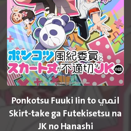
انمي Ponkotsu Fuuki Iin to
Skirt-take ga Futekisetsu na
JK no Hanashi