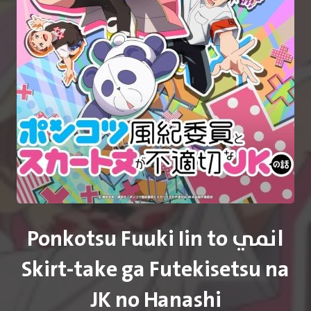
انمي Ponkotsu Fuuki Iin to
Skirt-take ga Futekisetsu na
JK no Hanashi