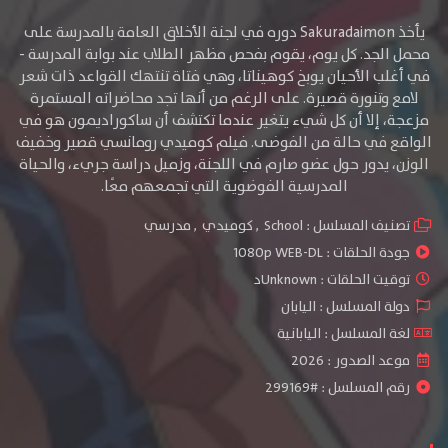
يأخذ Sakuradaimon دوره في لجنة الأخلاق العامة بالمدرسة على
محمل الجد. كل يوم، يقوم بفحص مظهر الطلاب عند بوابة المدرسة -
في أغلب الأحيان يوبخ كوهيناتا، وهي فتاة تنتهك القواعد ذات شعر
لامع وتنورة قصيرة. على الرغم من أنها تجد محاضراته المستمرة
مزعجة، إلا أن كل شيء يتغير عندما تكتشف أن ساكوراديمون هو في
الواقع في حالة من الفوضى. فيلم كوميدي رومانسي قصير وخفيف
الوزن، يدور حول عضو صارم في اللجنة، وزميل دراسة جريء، والحياة
المدرسية الفوضوية التي تجمعهم معًا.
تصنيف المسلسل :
School
,
كوميدي
,
مدرسي
جودة الحلقات :
1080p WEB-DL
توقيت الحلقات : Unknownد
دولة المسلسل : اليابان
لغة المسلسل : اليابانية
موعد الصدور : 2026
رقم المسلسل : #299169