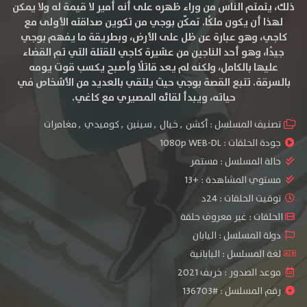
ذلك، يتمتم الناس من وراء ظهره على أنه أمير لا قيمة له ولا يمكن
لهذا أن يكون ملكًا. تمكّن بوجي من تكوين صداقته الأولى مع
كاجي، وهو عبارة عن ظل على الأرض، وبطريقة ما يفهم بوجي
جيدًا، وهو أحد الناجين من عشيرة كاجي للقتلة التي تم القضاء
عليها بالكامل، ولكنه لم يعد قاتلًا وأصبح يكسب قوت يومه
بالسرقة. تتبع القصة بوجي حيث يلتقي بالعديد من الأشخاص في
حياته، ويبدأ لقائه المصيري مع كاغي.
تصنيف المسلسل :
أكشن
,
خيال
,
سينين
,
كوميدي
,
مغامرات
جودة الحلقات :
1080p WEB-DL
حالة المسلسل :
مستمر
مستوي المشاهدة :
+13
توقيت الحلقات : 24د
الحلقات : غير معروف حلقة
دولة المسلسل : اليابان
لغة المسلسل : اليابانية
موعد الصدور : خريف 2021
رقم المسلسل : #136703