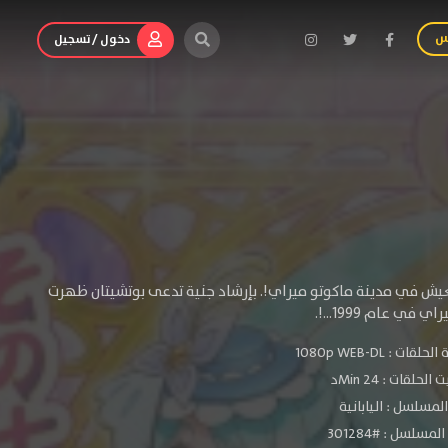
س
دخول / تسجيل
لبة في السنة الثانية من المدرسة الإعدادية تبلغ من العمر 14 عامًا وتعيش في مدينة ماكوتو ميراي!. بإرشاد جنية تدعى بوتشيتان ظهرت
الحلقات :
1080p WEB-DL
لحلقات : 24 Minد
لمسلسل : اليابانية
مسلسل : #301284