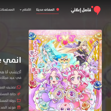
المضاف حديثا
الأفلام
المسلسلات
انمي Meitantei Precure!
في عيد ميلادها في غرفته
تصنيف الم
حالة المسل
دولة المسلس
موعد الصدور : 