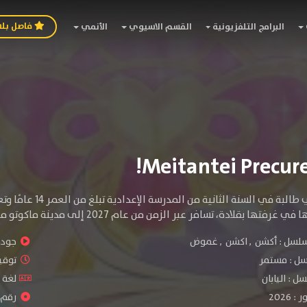
فاصل بل
البرامج التلفزيونية
القسم الاسيوي
الأنمي
أكيتشي آنا هي طا
ا بقلادة، تسافر عبر الزمن من عام 2027 إلى مدينة ماكوتو ميراي في عام 1999...!.
سلسل :
أكشن
,
اكشن
,
غموض
جودة 
سل :
مستمر
توقيت ا
ل : اليابان
لغة ا
2026
رقم ال