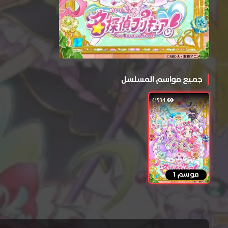
جميع مواسم المسلسل
4٬534
موسم 1