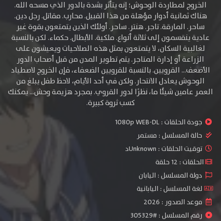
الخروج لمطاردة الوحوش؛ إنه يتأثر بشدة بالدور الذي مسحه الله.
هناك ثمانية أدوار مؤهلة من هذا القبيل. محارب. مقاتل. رجل دين.
ساحر. المارقة. تاجر. هنتر. ساحر. أولئك الذين يتمتعون بقوة غير
عادية ينقسمون إلى ثلاثة أنواع. ملكية. الأبطال. حكماء. لكن بالنسبة
لغالبية السكان، لا يتمتعون بمثل هذه الصلاحيات ويعيشون على
الزراعة أو إدارة المتاجر. يتم تطوير المدن من قبل أصحاب الدور
الأضعف... القرويين. بالنسبة للقرويين الضعفاء، فإن الخروج لاصطياد
الوحوش يعادل الانتحار. ولكن في أحد الأيام، لاحظ طفل يبلغ من
العمر عامين شيئًا ما، نظرًا لدور القروي. بمجرد هزيمة وحش... يمكنك
كسب ثروة كبيرة.
جودة الحلقات :
1080p WEB-DL
حالة المسلسل :
مستمر
توقيت الحلقات : Unknownد
الحلقات : 12 حلقة
دولة المسلسل : اليابان
لغة المسلسل : اليابانية
موعد الصدور : 2026
رقم المسلسل : #305329