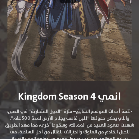
انمي Kingdom Season 4
-تتمة أحداث الموسم السابق–
فترة “الدول المتحاربة” في الصين،
والتي يمكن دعوتها “تنين غاضب يجتاح الأرض لمدة 500 عام”.
شهدت صعود العديد من الممالك، وسقوط أخرى، مما مهد الطريق
للجيل القادم من الملوك والجنرالات للقتال من أجل السلطة. في
نهاية المطاف، خرجت سبع دول قوية من دوامة الحرب التي لا