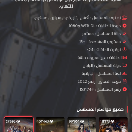
تنتهي.
تصنيف المسلسل :
أكشن
,
تاريخي
,
سينين
,
عسكري
جودة الحلقات :
1080p WEB-DL
حالة المسلسل :
مستمر
مستوي المشاهدة :
+13
توقيت الحلقات : 24د
الحلقات : غير معروف حلقة
دولة المسلسل : اليابان
لغة المسلسل : اليابانية
موعد الصدور : ربيع 2022
رقم المسلسل : #153174
جميع مواسم المسلسل
55٬693
101٬463
99٬954
111٬173