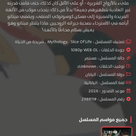
مليء بالأرواح الشريرة - أو على الأقل كان كذلك، حتى قامت قدرته
غير العادية بتطهيرهم جميعًا! بدلاً من ذلك، ينجذب موكب من الآلهة
الفريدة والمميزة إلى مسكن كوسونوكي المنقى، ويقضي ميناتو
أيامه في الاسترخاء بصحبة جيرانه الروحيين. ماذا ينتظر ميناتو وهو
يعيش بسلام محاطًا بالآلهة؟
تصنيف المسلسل :
Slice Of Life
,
Mythology
,
شريحة من الحياة
جودة الحلقات :
1080p WEB-DL
حالة المسلسل :
مستمر
توقيت الحلقات : Unknownد
دولة المسلسل : اليابان
لغة المسلسل : اليابانية
موعد الصدور : 2026
رقم المسلسل : #298811
جميع مواسم المسلسل
2٬389