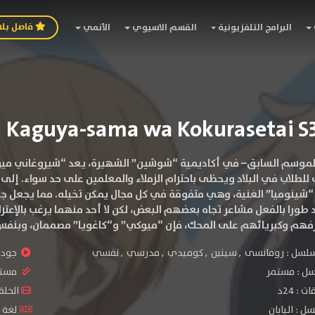
فاصل بل
البرامج التلفزيونية
القسم الاسيوي
الأنمي
الموسم السابق–
في أكاديمية “شوشين” الشهيرة، يعد “شيروغاني ميو
ى للطلاب في البلاد ويحظى باحترام الزملاء والمعلمين على حد سواء. إلى 
 “شينوميا” الغنية، وهي متفوقة في كل مجال يمكن تخيله. مما يجعل جم
د طورا بالفعل مشاعر تجاه بعضهم البعض، لكن لا أحد منهما يرغب بالإعتر
رفهم وكبريائهم على المحك، فإن “ميوكي” و“كاغويا” مصممان، وبنفس 
سلسل :
رومانسى
,
سينين
,
كوميدي
,
مدرسي
,
نفسي
جودة 
سل :
مستمر
مستو
: 24د
الحلقات :
ل : اليابان
لغة ا