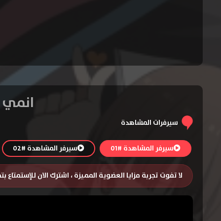
انمي Kaguya-sama wa Kokurasetai S3 – الحلقة 2
سيرفرات المشاهدة
سيرفر المشاهدة #01
سيرفر المشاهدة #02
لا تفوت تجربة مزايا العضوية المميزة ، اشترك الان للإستمتاع ب