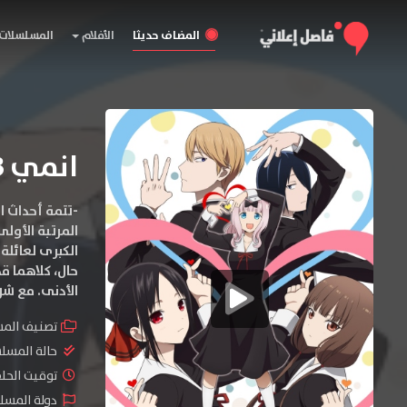
المضاف حديثا
الأفلام
المسلسلات
انمي Kaguya-sama wa Kokurasetai S3
-تتمة أحداث 
المرتبة الأول
الكبرى لعائلة
حال، كلاهما ق
الأدنى. مع ش
تصنيف الم
حالة المسل
توقيت الحلقات 
دولة المسلس