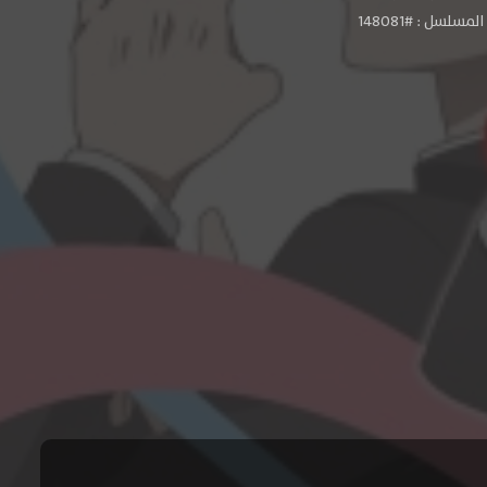
مسلسل : #148081