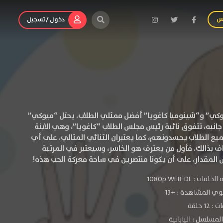
س
دخول / تسجيل
كي” و“شينوميا كاغويا” أفضل ممثلي الطلاب. يحتل “ميوكي”
جانبه، تتفوق نائبة رئيس مجلس الطلاب “كاغويا”، وهي الابنة
يع الطلاب يحسدونهم، كما يعتبران الثنائي المثالي. على أي
اف بذالك. فأول من يعترف هو الخاسر، وسيعتبر في المرتبة
المقدار، على أن يكونا منتصرين في ساحة معركة الحب هذه!
الحلقات :
1080p WEB-DL
ي المشاهدة :
+13
 12 حلقة
لمسلسل : اليابانية