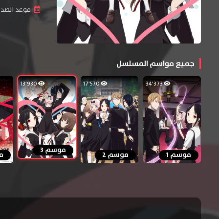
موعد الصدور :
جميع مواسم المسلسل
13٬930
17٬570
34٬373
موسم 3
موسم 1
موسم 2
م