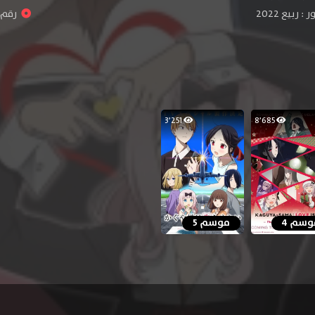
 ربيع 2022
رقم ال
3٬251
8٬685
وسم 4
موسم 5