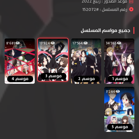
موعد الصدور : ربيع 2022
رقم المسلسل : #152072
جميع مواسم المسلسل
8٬681
13٬924
17٬564
34٬365
موسم 3
موسم 1
موسم 2
موسم 4
3٬244
موسم 5