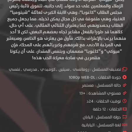
الزملاء والمعلمين على حد سواء. إلى جانبه، تتفوق نائبة رئيس
مجلس الطلاب “كاغويا”، وهي الابنة الكبرى لعائلة “شينوميا”
الغنية، وهي متفوقة في كل مجال يمكن تخيله. مما يجعل جميع
الطلاب يحسدونهم، كما يعتبران الثنائي المثالي. على أي حال،
كلاهما قد طورا بالفعل مشاعر تجاه بعضهم البعض، لكن لا أحد
منهما يرغب بالإعتراف بذالك. فأول من يعترف هو الخاسر، وسيعتبر
في المرتبة الأدنى. مع شرفهم وكبريائهم على المحك، فإن
“ميوكي” و“كاغويا” مصممان، وبنفس المقدار، على أن يكونا
منتصرين في ساحة معركة الحب هذه!
تصنيف المسلسل :
رومانسى
,
سينين
,
كوميدي
,
مدرسي
,
نفسي
جودة الحلقات :
1080p WEB-DL
حالة المسلسل :
مستمر
مستوي المشاهدة :
+13
توقيت الحلقات : 24د
الحلقات : 12 حلقة
دولة المسلسل : اليابان
لغة المسلسل : اليابانية