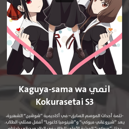
انمي Kaguya-sama wa
Kokurasetai S3
-تتمة أحداث الموسم السابق–
في أكاديمية “شوشين” الشهيرة،
يعد “شيروغاني ميوكي” و“شينوميا كاغويا” أفضل ممثلي الطلاب.
يحتل “ميوكي” المرتبة الأولى للطلاب في البلاد ويحظى باحترام