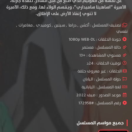
عن نفسه مِنْ الغوليم الذي صُنعَ مِن قِبل الساحر. تنقذه جارته،
الأميرة “اساهينا ساميداري“، ويقسم الولاء لها. ومع ذلك، الأميرة
لا تنوي إنقاذ الأرض على الإطلاق.
تصنيف المسلسل :
أكشن
,
دراما
,
سينين
,
كوميدي
,
مغامرات
,
نفسي
جودة الحلقات :
1080p WEB-DL
حالة المسلسل :
مستمر
مستوي المشاهدة :
+13
توقيت الحلقات : 24د
الحلقات : غير معروف حلقة
دولة المسلسل : اليابان
لغة المسلسل : اليابانية
موعد الصدور : صيف 2022
رقم المسلسل : #172958
جميع مواسم المسلسل