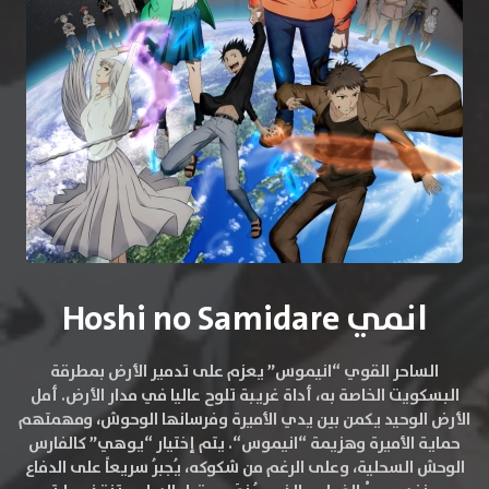
انمي Hoshi no Samidare
الساحر القوي “انيموس” يعزم على تدمير الأرض بمطرقة
البسكويت الخاصة به، أداة غريبة تلوح عاليا في مدار الأرض. أمل
الأرض الوحيد يكمن بين يدي الأميرة وفرسانها الوحوش، ومهمتهم
حماية الأميرة وهزيمة “انيموس“. يتم إختيار “يوهي” كالفارس
الوحش السحلية، وعلى الرغم من شكوكه، يُجبرُ سريعاً على الدفاع