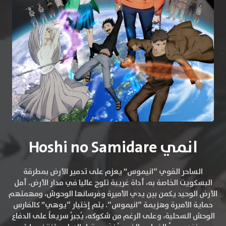
انمي Hoshi no Samidare
الساحر القوي “انيموس” يعزم على تدمير الأرض بمطرقة
البسكويت الخاصة به، أداة غريبة تلوح عاليا في مدار الأرض. أمل
الأرض الوحيد يكمن بين يدي الأميرة وفرسانها الوحوش، ومهمتهم
حماية الأميرة وهزيمة “انيموس“. يتم إختيار “يوهي” كالفارس
الوحش السحلية، وعلى الرغم من شكوكه، يُجبرُ سريعاً على الدفاع