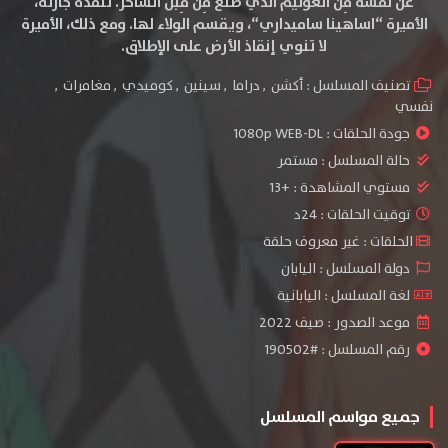
عن نفسه مِنْ الغوليم الذي صُنعَ مِن قِبل الساحر. تنقذه جارته،
الأميرة “اساهينا ساميداري“، ويقسم الولاء لها. ومع ذلك، الأميرة
لا تنوي إنقاذ الأرض على الإطلاق.
تصنيف المسلسل :
أكشن
,
دراما
,
سينين
,
كوميدي
,
مغامرات
,
نفسي
جودة الحلقات :
1080p WEB-DL
حالة المسلسل :
مستمر
مستوي المشاهدة :
+13
توقيت الحلقات : 24د
الحلقات : غير معروف حلقة
دولة المسلسل : اليابان
لغة المسلسل : اليابانية
موعد الصدور : صيف 2022
رقم المسلسل : #190502
جميع مواسم المسلسل