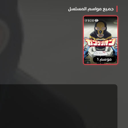
جميع مواسم المسلسل
3٬808
موسم 1