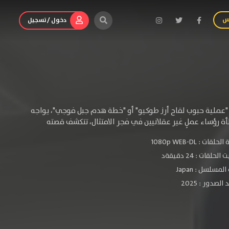
س
دخول / تسجيل
"عملية حبوب لقاح أرز طوكيو" أو "خطة هدم جبل فوجي"، يواجه
وطأة رؤساء عملٍ غير عقلانيين في فجر الامتثال، تتكشف قصته
الحلقات :
1080p WEB-DL
لحلقات : 24 دقيقةد
لمسلسل : Japan
لصدور : 2025