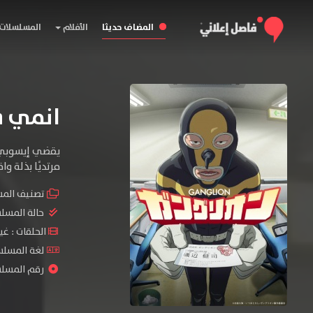
المضاف حديثا
الأفلام
المسلسلات
انمي Ganglion
يقضي إيسوبي، 
مرتديًا بذلة و
تصنيف الم
حالة المسل
الحلقات : غ
لغة المسلسل : se
رقم المسلسل : 