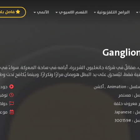
فاصل بل
البرامج التلفزيونية
القسم الاسيوي
الأنمي
مقاتلٌ في شركة جانغليون الشريرة، أيامه في ساحة المعركة. سواءً في 
اقية فقط، ليُسحق على يد البطل هوبمان مرارًا وتكرارًا. وبينما يُكافح تحت 
سلسل :
Animation
,
أكشن
جودة 
سل :
مستمر
توقيت ا
ير معروف حلقة
دولة ا
Japane
موعد ا
#300159