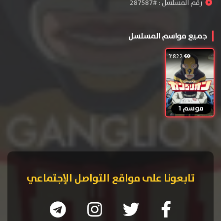
رقم المسلسل : #287587
جميع مواسم المسلسل
3٬822
موسم 1
تابعونا على مواقع التواصل الإجتماعي