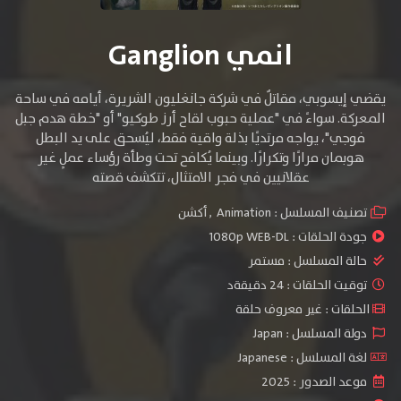
انمي Ganglion
يقضي إيسوبي، مقاتلٌ في شركة جانغليون الشريرة، أيامه في ساحة
المعركة. سواءً في "عملية حبوب لقاح أرز طوكيو" أو "خطة هدم جبل
فوجي"، يواجه مرتديًا بذلة واقية فقط، ليُسحق على يد البطل
هوبمان مرارًا وتكرارًا. وبينما يُكافح تحت وطأة رؤساء عملٍ غير
عقلانيين في فجر الامتثال، تتكشف قصته
تصنيف المسلسل :
Animation
,
أكشن
جودة الحلقات :
1080p WEB-DL
حالة المسلسل :
مستمر
توقيت الحلقات : 24 دقيقةد
الحلقات : غير معروف حلقة
دولة المسلسل : Japan
لغة المسلسل : Japanese
موعد الصدور : 2025