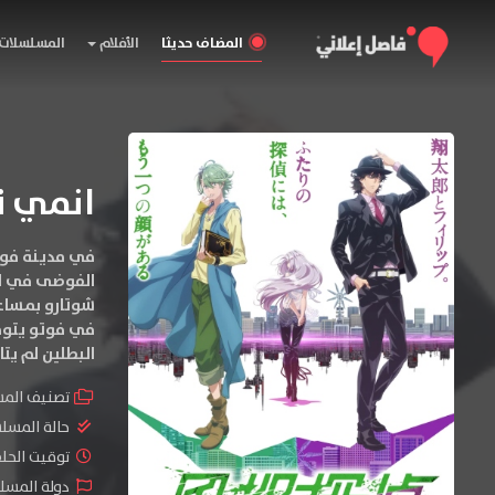
المضاف حديثا
الأفلام
المسلسلات
انمي Fuuto Tantei
في مدينة فوت
الفوضى في الم
شوتارو بمساعد
في فوتو يتوقف
البطلين لم يتا
تصنيف الم
حالة المسل
توقيت الحلقات 
دولة المسلس