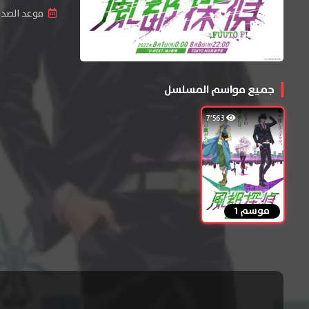
موعد الصدور 
جميع مواسم المسلسل
7٬563
موسم 1