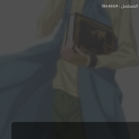
مسلسل : #186466