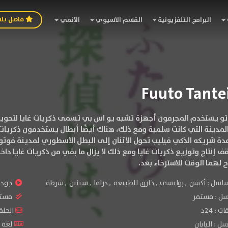
فاصل بل
البرامج التلفزيونية
القسم الاسيوي
الأنمي
و يستخدم المجرمون أجهزة تشبه يو اس بي تسمى ذكريات غايا لتحوي
دينة التي كانت سلمية ومع ذلك، هناك أيضًا أبطال يستخدمون ذكريات 
ة شريكه الذكي فيليب تحول الاثنان إلى البطل الأسطوري لمدينة فوتو
 إنتاج وتوزيع ذكريات غايا ومع ذلك لا يزال ما بقي من ذكريات غايا دا
ح لهما الوقت للاسترخاء بعد.
سلسل :
أكشن
,
بوليسي
,
خارق للطبيعة
,
دراما
,
سينين
,
شرطة
جودة 
سل :
مستمر
مستو
: 24د
الحلقات :
ل : اليابان
لغة ا