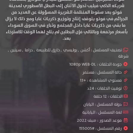
شريكه الذكي فيليب تحول الاثنان إلى البطل الأسطوري لمدينة
فوتو بعد سقوط المنظمة الشريرة المسؤولة عن العديد من
الجرائم في فوتو يتوقف إنتاج وتوزيع ذكريات غايا ومع ذلك لا يزال
ما بقي من ذكريات غايا داخل المجتمع وتباع في السوق السوداء
بأسعار مرتفعة وبالتالي فإن البطلين لم يتاح لهما الوقت للاسترخاء
بعد.
تصنيف المسلسل :
أكشن
,
بوليسي
,
خارق للطبيعة
,
دراما
,
سينين
,
شرطة
جودة الحلقات :
1080p WEB-DL
حالة المسلسل :
مستمر
مستوي المشاهدة :
+13
توقيت الحلقات : 24د
الحلقات : 12 حلقة
دولة المسلسل : اليابان
لغة المسلسل : اليابانية
موعد الصدور : صيف 2022
رقم المسلسل : #155005