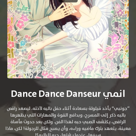
انمي Dance Dance Danseur
“جونبي” يأخد قيلولة بسعادة أثناء حفل باليه لأخته. ليصعد راقص
باليه ذكر إلى المسرح، وبدافع القوة والمهارات التي يظهرها
الراقص، يكتشف الصبي حبه لهذا الفن. ولكن بعد حدوث مأساة
معينة، يتعهد بترك ماضيه وراءه، وأن يصبح مثال للرجولة! لكن، ماذا
سيفعل عندما يشتعل حبه للباليه؟!