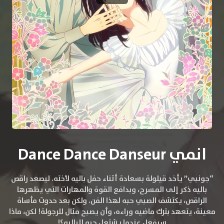
انمي Dance Dance Danseur
“جونبي” يأخد قيلولة بسعادة أثناء حفل باليه لأخته. ليصعد راقص
باليه ذكر إلى المسرح، وبدافع القوة والمهارات التي يظهرها
الراقص، يكتشف الصبي حبه لهذا الفن. ولكن بعد حدوث مأساة
معينة، يتعهد بترك ماضيه وراءه، وأن يصبح مثال للرجولة! لكن، ماذا
سيفعل عندما يشتعل حبه للباليه؟!