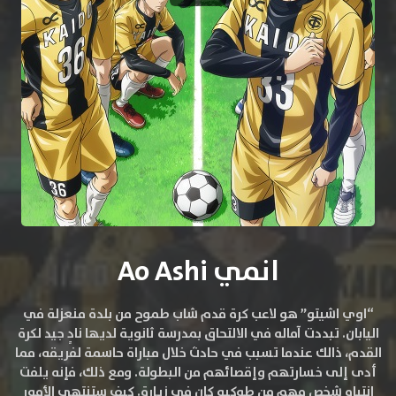
انمي Ao Ashi
“اوي اشيتو” هو لاعب كرة قدم شاب طموح من بلدة منعزلة في
اليابان. تبددت آماله في الالتحاق بمدرسة ثانوية لديها نادٍ جيد لكرة
القدم، ذالك عندما تسبب في حادث خلال مباراة حاسمة لفريقه، مما
أدى إلى خسارتهم وإقصائهم من البطولة. ومع ذلك، فإنه يلفت
انتباه شخص مهم من طوكيو كان في زيارة. كيف ستنتهي الأمور