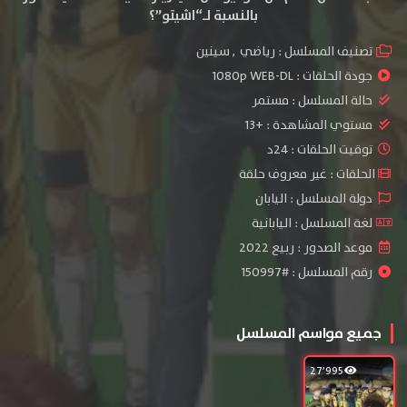
بالنسبة لـ“اشيتو”؟
تصنيف المسلسل :
رياضي
,
سينين
جودة الحلقات :
1080p WEB-DL
حالة المسلسل :
مستمر
مستوي المشاهدة :
+13
توقيت الحلقات : 24د
الحلقات : غير معروف حلقة
دولة المسلسل : اليابان
لغة المسلسل : اليابانية
موعد الصدور : ربيع 2022
رقم المسلسل : #150997
جميع مواسم المسلسل
27٬995