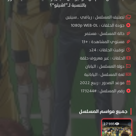
بالنسبة لـ“اشيتو”؟
تصنيف المسلسل :
رياضي
,
سينين
جودة الحلقات :
1080p WEB-DL
حالة المسلسل :
مستمر
مستوي المشاهدة :
+13
توقيت الحلقات : 24د
الحلقات : غير معروف حلقة
دولة المسلسل : اليابان
لغة المسلسل : اليابانية
موعد الصدور : ربيع 2022
رقم المسلسل : #173244
جميع مواسم المسلسل
27٬995