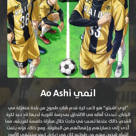
انمي Ao Ashi
“اوي اشيتو” هو لاعب كرة قدم شاب طموح من بلدة منعزلة في
اليابان. تبددت آماله في الالتحاق بمدرسة ثانوية لديها نادٍ جيد لكرة
القدم، ذالك عندما تسبب في حادث خلال مباراة حاسمة لفريقه، مما
أدى إلى خسارتهم وإقصائهم من البطولة. ومع ذلك، فإنه يلفت
انتباه شخص مهم من طوكيو كان في زيارة. كيف ستنتهي الأمور