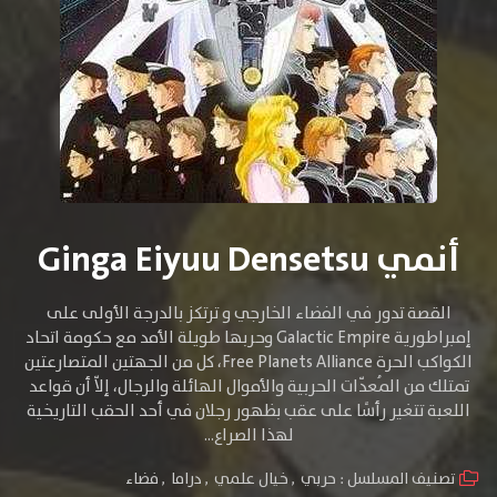
أنمي Ginga Eiyuu Densetsu
القصة تدور في الفضاء الخارجي و ترتكز بالدرجة الأولى على
إمبراطورية Galactic Empire وحربها طويلة الأمد مع حكومة اتحاد
الكواكب الحرة Free Planets Alliance، كل من الجهتين المتصارعتين
تمتلك من المُعدّات الحربية والأموال الهائلة والرجال، إلاّ أن قواعد
اللعبة تتغير رأسًا على عقب بظهور رجلان في أحد الحقب التاريخية
لهذا الصراع...
تصنيف المسلسل :
حربي
,
خيال علمي
,
دراما
,
فضاء