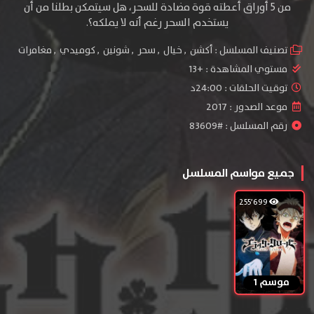
من 5 أوراق أعطته قوة مضادة للسحر، هل سيتمكن بطلنا من أن
يستخدم السحر رغم أنه لا يملكه؟.
تصنيف المسلسل :
أكشن
,
خيال
,
سحر
,
شونين
,
كوميدي
,
مغامرات
مستوي المشاهدة :
+13
توقيت الحلقات : 24:00د
موعد الصدور : 2017
رقم المسلسل : #83609
جميع مواسم المسلسل
255٬699
موسم 1