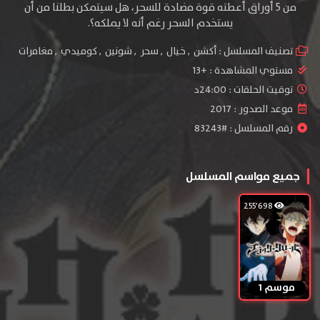
من 5 أوراق أعطته قوة مضادة للسحر، هل سيتمكن بطلنا من أن
يستخدم السحر رغم أنه لا يملكه؟.
تصنيف المسلسل :
أكشن
,
خيال
,
سحر
,
شونين
,
كوميدي
,
مغامرات
مستوي المشاهدة :
+13
توقيت الحلقات : 24:00د
موعد الصدور : 2017
رقم المسلسل : #83243
جميع مواسم المسلسل
255٬698
موسم 1