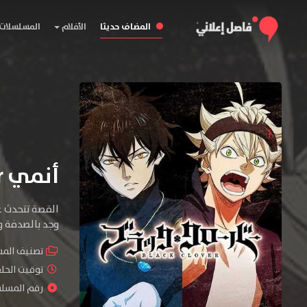
المضاف حديثا
الأفلام
المسلسلات
أنمي Black Clover
القصة تتحدث ع
وجد بالصدفة ورقة برسيم جريمويري نادرة 
تصنيف الم
توقيت الحلقات : 
رقم المسلسل :