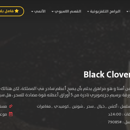
فاصل بل
البرامج التلفزيونية
القسم الاسيوي
الأنمي
ن أستا و هو مراهق يحلم بأن يصبح أعظم ساحر في المملكة، لكن هنالك م
من 5 أوراق أعطته قوة مضادة للسحر، هل سيتمكن بطلنا من أن يستخدم السحر رغم أنه لا يملكه؟.
سلسل :
أكشن
,
خيال
,
سحر
,
شونين
,
كوميدي
,
مغامرات
مستو
24:00د
موعد ا
 #79085