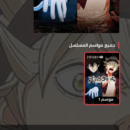
جميع مواسم المسلسل
255٬680
موسم 1