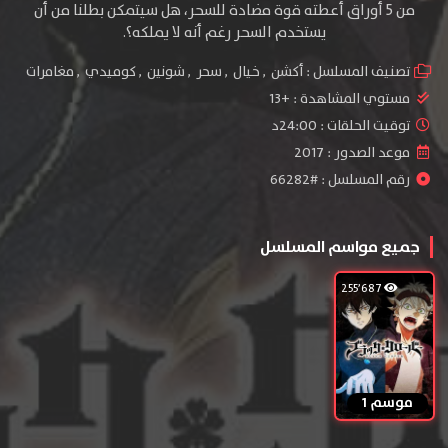
من 5 أوراق أعطته قوة مضادة للسحر، هل سيتمكن بطلنا من أن
يستخدم السحر رغم أنه لا يملكه؟.
تصنيف المسلسل :
أكشن
,
خيال
,
سحر
,
شونين
,
كوميدي
,
مغامرات
مستوي المشاهدة :
+13
توقيت الحلقات : 24:00د
موعد الصدور : 2017
رقم المسلسل : #66282
جميع مواسم المسلسل
255٬687
موسم 1