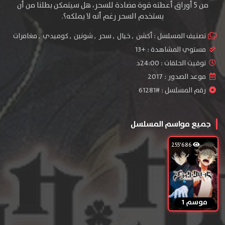
من 5 أوراق أعطته قوة مضادة للسحر، هل سيتمكن بطلنا من أن
يستخدم السحر رغم أنه لا يملكه؟.
تصنيف المسلسل :
أكشن
,
خيال
,
سحر
,
شونين
,
كوميدي
,
مغامرات
مستوي المشاهدة :
+13
توقيت الحلقات : 24:00د
موعد الصدور : 2017
رقم المسلسل : #61281
جميع مواسم المسلسل
255٬686
موسم 1