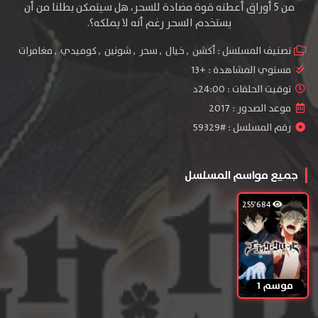
من 5 أوراق أعطته قوة مضادة للسحر، هل سيتمكن بطلنا من أن
يستخدم السحر رغم أنه لا يملكه؟.
تصنيف المسلسل :
أكشن
,
خيال
,
سحر
,
شونين
,
كوميدي
,
مغامرات
مستوي المشاهدة :
+13
توقيت الحلقات : 24:00د
موعد الصدور : 2017
رقم المسلسل : #59329
جميع مواسم المسلسل
255٬684
موسم 1