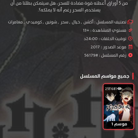
من 5 أوراق أعطته قوة مضادة للسحر، هل سيتمكن بطلنا من أن
يستخدم السحر رغم أنه لا يملكه؟.
تصنيف المسلسل :
أكشن
,
خيال
,
سحر
,
شونين
,
كوميدي
,
مغامرات
مستوي المشاهدة :
+13
توقيت الحلقات : 24:00د
موعد الصدور : 2017
رقم المسلسل : #56179
جميع مواسم المسلسل
255٬681
موسم 1