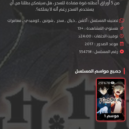
من 5 أوراق أعطته قوة مضادة للسحر، هل سيتمكن بطلنا من أن
يستخدم السحر رغم أنه لا يملكه؟.
تصنيف المسلسل :
أكشن
,
خيال
,
سحر
,
شونين
,
كوميدي
,
مغامرات
مستوي المشاهدة :
+13
توقيت الحلقات : 24:00د
موعد الصدور : 2017
رقم المسلسل : #55471
جميع مواسم المسلسل
255٬678
موسم 1